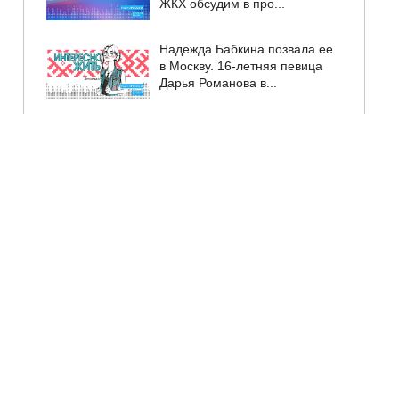
ЖКХ обсудим в про...
Надежда Бабкина позвала ее
в Москву. 16-летняя певица
Дарья Романова в...
День деревни Дуброво
отметят 7 августа. В
программе – концерт, игры и
...
Продлен прием заявок на
программу "Послы Победы.
Смена"...