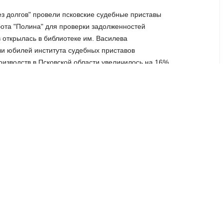
ез долгов" провели псковские судебные приставы
бота "Полина" для проверки задолженностей
в открылась в библиотеке им. Василева
или юбилей института судебных приставов
оизводств в Псковской области увеличилось на 16%
 как сегодня борются с злостными неплательщиками
аться с судебными приставами по вопросам алиментов
овичу велосипед
йку лучших по России
ровой сервис «Делегирование полномочий»
Псковской области попали в тюрьму
риставов можно сообщить на горячую линию
телефон доверия»
ах и получили консультацию от судебных приставов
кцию «Узнай про свои долги»
там выплатил пскович после принудительных мер судебных