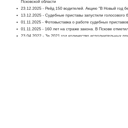
Псковской области
23.12.2025 - Рейд 150 водителей. Акцию "В Новый год б
13.12.2025 - Судебные приставы запустили голосового 
01.11.2025 - Фотовыставка о работе судебных приставо
01.11.2025 - 160 лет на страже закона. В Пскове отмет
23.04.2022 - За 2021 год количество исполнительных пр
30.05.2025 - Псковские судебные приставы рассказали,
алиментов
29.05.2025 - Сегодня псковичи смогут проконсультиров
02.01.2025 - Сергей Колесников подарил 8-летнему пск
23.03.2022 - Псковские судебные приставы вошли в тро
27.09.2021 - Судебные приставы запустили новый циф
29.08.2021 - В 2021 году 15 должников по алиментам в 
17.06.2021 - О случаях коррупции в рядах судебных п
07.06.2021 - У службы судебных приставов работает «
09.02.2021 - 15 псковичей сегодня узнали о своих долг
21.12.2020 - Псковские судебные приставы запустили а
30.10.2020 - Какие они, будни судебных приставов?
02.08.2020 - Более 300 тысяч рублей долга по алимен