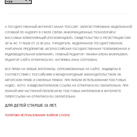
© ГОСУДАРСТВЕННЫЙ ИНТЕРНЕТ-КАНАЛ "РОССИЯ". ЗАРЕГИСТРИРОВАНО ФЕДЕРАЛЬНОЙ
СЛУЖБОЙ ПО НАДЗОРУ В СФЕРЕ СВЯЗИ, ИНФОРМАЦИОННЫХ ТЕХНОЛОГИЙ И
МАССОВЫХ КОММУНИКАЦИЙ (РОСКОМНАДЗОР). СВИДЕТЕЛЬСТВО О РЕГИСТРАЦИИ СМИ
ЭЛ № ФС 77-59166 ОТ 22.08.2014. УЧРЕДИТЕЛЬ: ФЕДЕРАЛЬНОЕ ГОСУДАРСТВЕННОЕ
УНИТАРНОЕ ПРЕДПРИЯТИЕ «ВСЕРОССИЙСКАЯ ГОСУДАРСТВЕННАЯ ТЕЛЕВИЗИОННАЯ И
РАДИОВЕЩАТЕЛЬНАЯ КОМПАНИЯ». ГЛАВНЫЙ РЕДАКТОР: ПАНИНА ЕЛЕНА ВАЛЕРЬЕВНА.
РЕДАКТОР САЙТА GTRKPSKOV.RU: АНТИПИНА АННА СЕРГЕЕВНА.
ВСЕ ПРАВА НА ЛЮБЫЕ МАТЕРИАЛЫ, ОПУБЛИКОВАННЫЕ НА САЙТЕ, ЗАЩИЩЕНЫ В
СООТВЕТСТВИИ С РОССИЙСКИМ И МЕЖДУНАРОДНЫМ ЗАКОНОДАТЕЛЬСТВОМ ОБ
АВТОРСКОМ ПРАВЕ И СМЕЖНЫХ ПРАВАХ. ПРИ ЛЮБОМ ИСПОЛЬЗОВАНИИ ТЕКСТОВЫХ,
АУДИО-, ФОТО- И ВИДЕОМАТЕРИАЛОВ ССЫЛКА НА GTRKPSKOV.RU ОБЯЗАТЕЛЬНА. ПРИ
ПОЛНОЙ ИЛИ ЧАСТИЧНОЙ ПЕРЕПЕЧАТКЕ ТЕКСТОВЫХ МАТЕРИАЛОВ В ИНТЕРНЕТЕ
ГИПЕРССЫЛКА НА GTRKPSKOV.RU ОБЯЗАТЕЛЬНА.
ДЛЯ ДЕТЕЙ СТАРШЕ 16 ЛЕТ.
ПОЛИТИКА ИСПОЛЬЗОВАНИЯ ФАЙЛОВ COOKIE