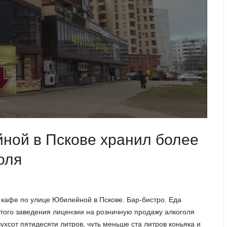
ной в Пскове хранил более
оля
 кафе по улице Юбилейной в Пскове. Бар-бистро. Еда
 этого заведения лицензии на розничную продажу алкоголя
двухсот пятидесяти литров, чуть меньше ста литров коньяка и