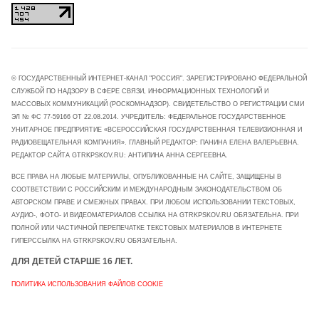
© ГОСУДАРСТВЕННЫЙ ИНТЕРНЕТ-КАНАЛ "РОССИЯ". ЗАРЕГИСТРИРОВАНО ФЕДЕРАЛЬНОЙ
СЛУЖБОЙ ПО НАДЗОРУ В СФЕРЕ СВЯЗИ, ИНФОРМАЦИОННЫХ ТЕХНОЛОГИЙ И
МАССОВЫХ КОММУНИКАЦИЙ (РОСКОМНАДЗОР). СВИДЕТЕЛЬСТВО О РЕГИСТРАЦИИ СМИ
ЭЛ № ФС 77-59166 ОТ 22.08.2014. УЧРЕДИТЕЛЬ: ФЕДЕРАЛЬНОЕ ГОСУДАРСТВЕННОЕ
УНИТАРНОЕ ПРЕДПРИЯТИЕ «ВСЕРОССИЙСКАЯ ГОСУДАРСТВЕННАЯ ТЕЛЕВИЗИОННАЯ И
РАДИОВЕЩАТЕЛЬНАЯ КОМПАНИЯ». ГЛАВНЫЙ РЕДАКТОР: ПАНИНА ЕЛЕНА ВАЛЕРЬЕВНА.
РЕДАКТОР САЙТА GTRKPSKOV.RU: АНТИПИНА АННА СЕРГЕЕВНА.
ВСЕ ПРАВА НА ЛЮБЫЕ МАТЕРИАЛЫ, ОПУБЛИКОВАННЫЕ НА САЙТЕ, ЗАЩИЩЕНЫ В
СООТВЕТСТВИИ С РОССИЙСКИМ И МЕЖДУНАРОДНЫМ ЗАКОНОДАТЕЛЬСТВОМ ОБ
АВТОРСКОМ ПРАВЕ И СМЕЖНЫХ ПРАВАХ. ПРИ ЛЮБОМ ИСПОЛЬЗОВАНИИ ТЕКСТОВЫХ,
АУДИО-, ФОТО- И ВИДЕОМАТЕРИАЛОВ ССЫЛКА НА GTRKPSKOV.RU ОБЯЗАТЕЛЬНА. ПРИ
ПОЛНОЙ ИЛИ ЧАСТИЧНОЙ ПЕРЕПЕЧАТКЕ ТЕКСТОВЫХ МАТЕРИАЛОВ В ИНТЕРНЕТЕ
ГИПЕРССЫЛКА НА GTRKPSKOV.RU ОБЯЗАТЕЛЬНА.
ДЛЯ ДЕТЕЙ СТАРШЕ 16 ЛЕТ.
ПОЛИТИКА ИСПОЛЬЗОВАНИЯ ФАЙЛОВ COOKIE