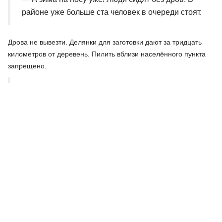
районе уже больше ста человек в очереди стоят.
Дрова не вывезти. Делянки для заготовки дают за тридцать
километров от деревень. Пилить вблизи населённого пункта
запрещено.
«Вместе с районным собранием сейчас сделаем
обращение на главу района. Там есть
механизмы, которые позволяют использовать
заросшие поля для заготовки дров, бесплатной
для населения. Мы это обращение сделаем», -
Александр Козловский, депутат
Государственной Думы
«Деревня Руново – достаточно крупный
населённый пункт в Новосокольническом